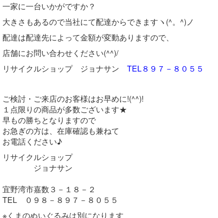
一家に一台いかがですか？
大きさもあるので当社にて配達からできますヽ(^。^)ノ
配達は配達先によって金額が変動ありますので、
店舗にお問い合わせください(^^)/
リサイクルショップ ジョナサン
TEL８９７－８０５５
ご検討・ご来店のお客様はお早めに!(^^)!
１点限りの商品が多数ございます★
早もの勝ちとなりますので
お急ぎの方は、在庫確認も兼ねて
お電話ください♪
リサイクルショップ
ジョナサン
宜野湾市嘉数３－１８－２
TEL ０９８－８９７－８０５５
※くまのぬいぐるみは別になります