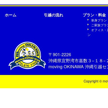
ホーム
引越の流れ
プラン・料金
単身プラン
ご家族プラ
オフィス・
ン
〒901-2226
沖縄県宜野湾市嘉数３−１８−
moving OKINAWA 沖縄引越
Copyright © mo