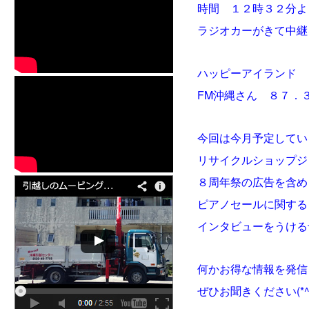
時間 １２時３２分よ
ラジオカーがきて中継を行
ハッピーアイランド 
FM沖縄さん ８７．３を
今回は今月予定してい
リサイクルショップジ
８周年祭の広告を含め
ピアノセールに関する
インタビューをうける予定
何かお得な情報を発信
ぜひお聞きください(*^-